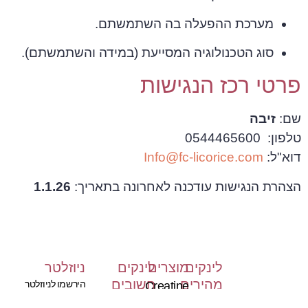
מערכת ההפעלה בה השתמשתם.
סוג הטכנולוגיה המסייעת (במידה והשתמשתם).
פרטי רכז הנגישות
שם:
זיבה
טלפון: 0544465600
דוא"ל:
Info@fc-licorice.com
הצהרת הנגישות עודכנה לאחרונה בתאריך:
1.1.26
לינקים
מוצרים
לינקים
ניוזלטר
מהירים
חשובים
הירשמו לניוזלטר
Creatine
שלנו
מדיניות
בית
Monohydrate