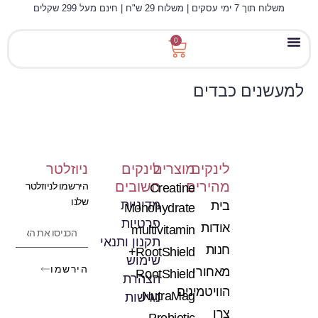
לתוכן
משלוח תוך 7 ימי עסקים | משלוח 29 ש"ח | חינם מעל 299 שקלים
0
מאחורי הוויטמינים
למעשנים כבדים
לינקים
מוצרים
לינקים
ניוזלטר
מהירים
חשובים
הירשמו לניוזלטר
Creatine
שלנו
מדיניות
בית
Monohydrate
פרטיות
אודות
multivitamin
תקנון ותנאי
חנות
RootShield+
שימוש
הירשמו
מאחורי
RootShield
הצהרת
הוויטמינים
NutraMag
נגישות
צרו
Probiotic