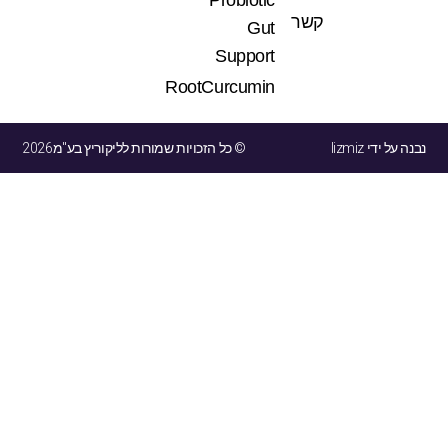
קשר
Gut
Support
RootCurcumin
נבנה על ידי lizmiz
© כל הזכויות שמורות לליקוריץ בע"מ2026